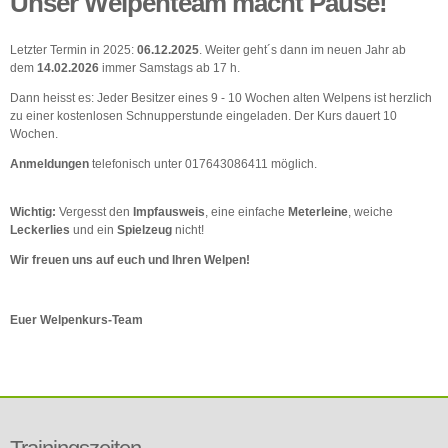
Unser Welpenteam macht Pause!
Letzter Termin in 2025:
06.12.2025
. Weiter geht´s dann im neuen Jahr ab
dem
14.02.2026
immer Samstags ab 17 h.
Dann heisst es: Jeder Besitzer eines 9 - 10 Wochen alten Welpens ist herzlich
zu einer kostenlosen Schnupperstunde eingeladen. Der Kurs dauert 10
Wochen.
Anmeldungen
telefonisch unter 017643086411 möglich.
Wichtig:
Vergesst den
Impfausweis
, eine einfache
Meterleine
, weiche
Leckerlies
und ein
Spielzeug
nicht!
Wir freuen uns auf euch und Ihren Welpen!
Euer Welpenkurs-Team